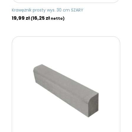
Krawężnik prosty wys. 30 cm SZARY
19,99
zł
16,25
zł
(
netto)
DODAJ DO KOSZYKA