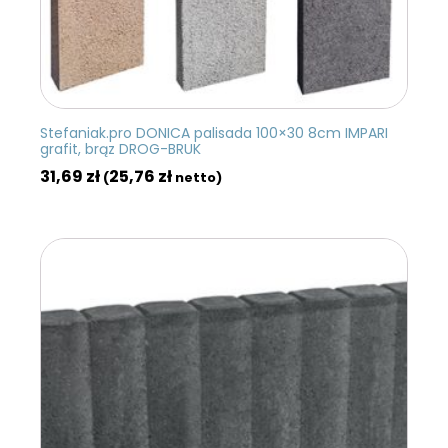
Stefaniak.pro DONICA palisada 100×30 8cm IMPARI
grafit, brąz DROG-BRUK
31,69
zł
25,76
zł
(
netto)
DODAJ DO KOSZYKA