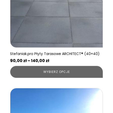
wybrać
na
stronie
produktu
Stefaniak.pro Płyty Tarasowe ARCHITECT® (40×40)
Zakres
90,00
zł
–
140,00
zł
cen:
WYBIERZ OPCJE
od
90,00 zł
do
140,00 zł