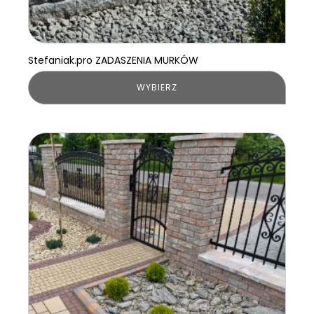
Stefaniak.pro ZADASZENIA MURKÓW
WYBIERZ
Ten
produkt
ma
wiele
wariantów.
Opcje
można
wybrać
na
stronie