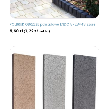
POLBRUK OBRZEŻE palisadowe ENDO 8×28×48 szare
9,50
zł
7,72
zł
(
netto)
DODAJ DO KOSZYKA