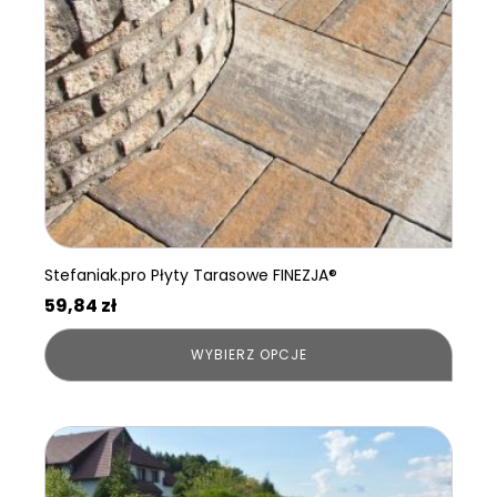
można
wybrać
na
stronie
produktu
Stefaniak.pro Płyty Tarasowe FINEZJA®
59,84
zł
WYBIERZ OPCJE
Ten
produkt
ma