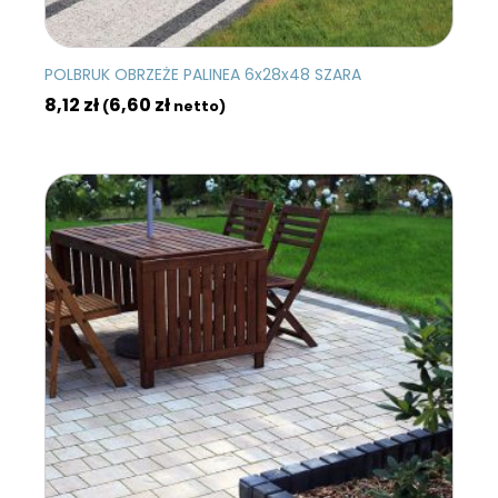
POLBRUK OBRZEŻE PALINEA 6x28x48 SZARA
8,12
zł
6,60
zł
(
netto)
DODAJ DO KOSZYKA