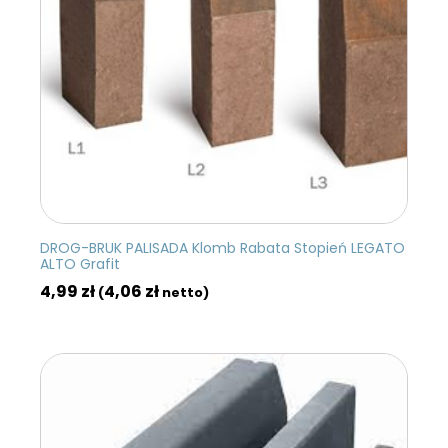
DROG-BRUK PALISADA Klomb Rabata Stopień LEGATO
ALTO Grafit
4,99
zł
4,06
zł
(
netto)
DODAJ DO KOSZYKA