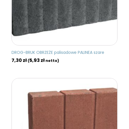
DROG-BRUK OBRZEŻE palisadowe PALINEA szare
7,30
zł
5,93
zł
(
netto)
DODAJ DO KOSZYKA