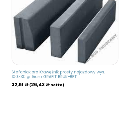
Stefaniak.pro Krawężnik prosty najazdowy wys.
100×30 gr.15cm GRAFIT BRUK-BET
32,51
zł
26,43
zł
(
netto)
DODAJ DO KOSZYKA