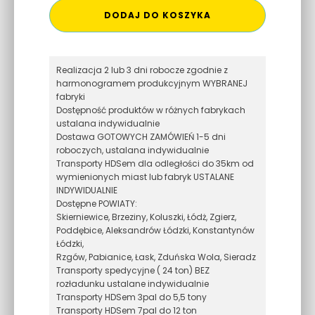
DODAJ DO KOSZYKA
Realizacja 2 lub 3 dni robocze zgodnie z
harmonogramem produkcyjnym WYBRANEJ
fabryki
Dostępność produktów w różnych fabrykach
ustalana indywidualnie
Dostawa GOTOWYCH ZAMÓWIEŃ 1-5 dni
roboczych, ustalana indywidualnie
Transporty HDSem dla odległości do 35km od
wymienionych miast lub fabryk USTALANE
INDYWIDUALNIE
Dostępne POWIATY:
Skierniewice, Brzeziny, Koluszki, Łódż, Zgierz,
Poddębice, Aleksandrów Łódzki, Konstantynów
Łódzki,
Rzgów, Pabianice, Łask, Zduńska Wola, Sieradz
Transporty spedycyjne ( 24 ton) BEZ
rozładunku ustalane indywidualnie
Transporty HDSem 3pal do 5,5 tony
Transporty HDSem 7pal do 12 ton