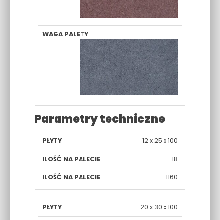
Parametry techniczne
ILOŚĆ
12 x 25 x 100
WAGA
WYMIARY
SZTUK
PALETY
18
[CM]
NA
[KG]
PALECIE
1160
20 x 30 x 100