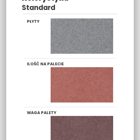
Standard
SZARY
CZERWONY
BRĄZ
GRAFIT