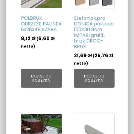
POLBRUK
Stefaniak.pro
OBRZEŻE PALINEA
DONICA palisada
6x28x48 SZARA
100×30 8cm
IMPARI grafit,
8,12
zł
6,60
zł
(
brąz DROG-
BRUK
netto)
31,69
zł
25,76
zł
(
netto)
DODAJ DO
DODAJ DO
KOSZYKA
KOSZYKA