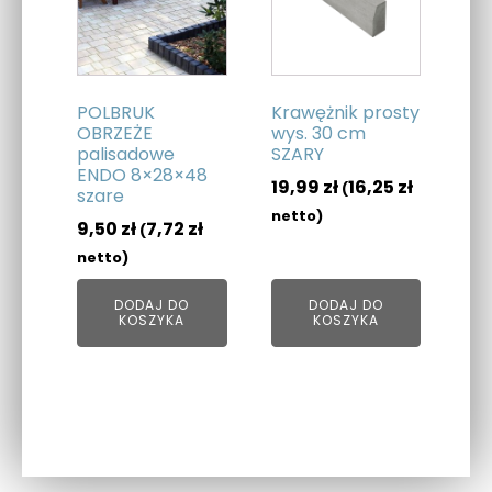
POLBRUK
Krawężnik prosty
OBRZEŻE
wys. 30 cm
palisadowe
SZARY
ENDO 8×28×48
19,99
zł
16,25
zł
(
szare
netto)
9,50
zł
7,72
zł
(
netto)
DODAJ DO
DODAJ DO
KOSZYKA
KOSZYKA