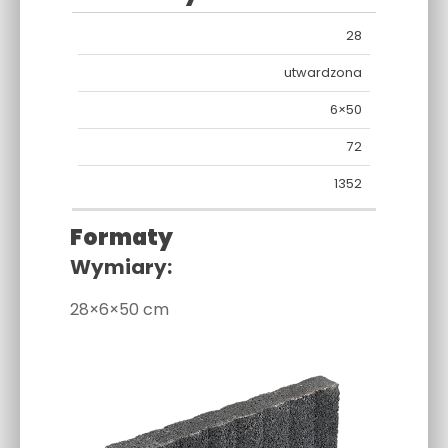
28
WYSOKOŚĆ
FAKTURA
KSZTAŁTY/WYMIA
utwardzona
6×50
72
1352
Formaty
Wymiary:
28×6×50 cm