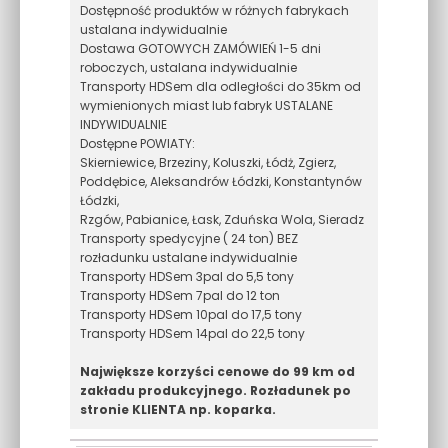
Dostępność produktów w różnych fabrykach
ustalana indywidualnie
Dostawa GOTOWYCH ZAMÓWIEŃ 1-5 dni
roboczych, ustalana indywidualnie
Transporty HDSem dla odległości do 35km od
wymienionych miast lub fabryk USTALANE
INDYWIDUALNIE
Dostępne POWIATY:
Skierniewice, Brzeziny, Koluszki, Łódż, Zgierz,
Poddębice, Aleksandrów Łódzki, Konstantynów
Łódzki,
Rzgów, Pabianice, Łask, Zduńska Wola, Sieradz
Transporty spedycyjne ( 24 ton) BEZ
rozładunku ustalane indywidualnie
Transporty HDSem 3pal do 5,5 tony
Transporty HDSem 7pal do 12 ton
Transporty HDSem 10pal do 17,5 tony
Transporty HDSem 14pal do 22,5 tony
Największe korzyści cenowe do 99 km od
zakładu produkcyjnego. Rozładunek po
stronie KLIENTA np. koparka.