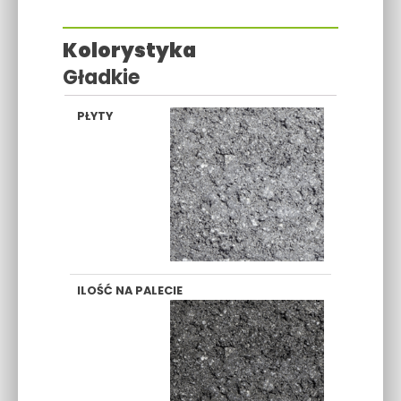
Kolorystyka
Gładkie
SZARY
GRAFITOWY
CZERWONY
BRĄZO