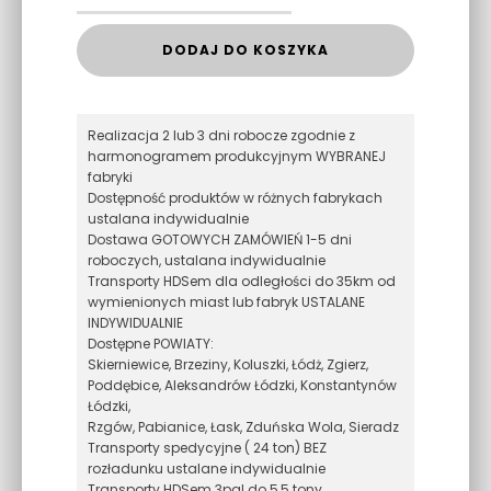
DODAJ DO KOSZYKA
Realizacja 2 lub 3 dni robocze zgodnie z
harmonogramem produkcyjnym WYBRANEJ
fabryki
Dostępność produktów w różnych fabrykach
ustalana indywidualnie
Dostawa GOTOWYCH ZAMÓWIEŃ 1-5 dni
roboczych, ustalana indywidualnie
Transporty HDSem dla odległości do 35km od
wymienionych miast lub fabryk USTALANE
INDYWIDUALNIE
Dostępne POWIATY:
Skierniewice, Brzeziny, Koluszki, Łódż, Zgierz,
Poddębice, Aleksandrów Łódzki, Konstantynów
Łódzki,
Rzgów, Pabianice, Łask, Zduńska Wola, Sieradz
Transporty spedycyjne ( 24 ton) BEZ
rozładunku ustalane indywidualnie
Transporty HDSem 3pal do 5,5 tony