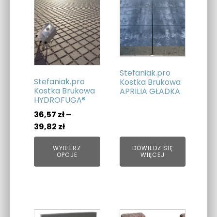
Ten
produkt
ma
wiele
wariantów.
Opcje
Stefaniak.pro
można
Stefaniak.pro
Kostka Brukowa
wybrać
Kostka Brukowa
APRILIA GŁADKA
HYDROFUGA®
na
stronie
36,57
zł
–
produktu
Zakres
39,82
zł
cen:
WYBIERZ
DOWIEDZ SIĘ
od
OPCJE
WIĘCEJ
36,57 zł
do
39,82 zł