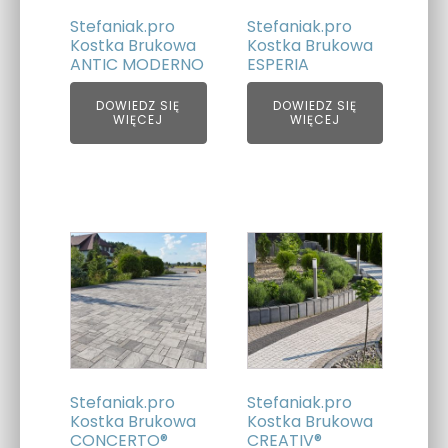
Stefaniak.pro
Stefaniak.pro
Kostka Brukowa
Kostka Brukowa
ANTIC MODERNO
ESPERIA
DOWIEDZ SIĘ
DOWIEDZ SIĘ
WIĘCEJ
WIĘCEJ
Ten
Ten
produkt
produkt
ma
ma
wiele
wiele
wariantów.
wariantów.
Opcje
Opcje
można
można
Stefaniak.pro
Stefaniak.pro
wybrać
wybrać
Kostka Brukowa
Kostka Brukowa
CONCERTO®
CREATIV®
na
na