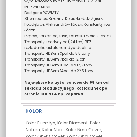
wymienionych miast lub fabryk USTALANE
INDYWIDUALNIE
Dostępne POWIATY:
Skierniewice, Brzeziny, Koluszki, Łódż, Zgierz,
Poddębice, Aleksandrów Łódzki, Konstantynów
Łódzki,
Rzgów, Pabianice, Łask, Zduńska Wola, Sieradz
Transporty spedycyjne ( 24 ton) BEZ
rozładunku ustalane indywidualnie
Transporty HDSem 3pal do 5,5 tony
Transporty HDSem 7pal do 12 ton
Transporty HDSem 10pal do 17,5 tony
Transporty HDSem 14pal do 22,5 tony
Największe korzyści cenowe do 99 km od
zakładu produkcyjnego. Rozładunek po
stronie KLIENTA np. koparka.
KOLOR
Kolor Bursztyn, Kolor Diament, Kolor
Natura, Kolor Nero, Kolor Nero Cover,
Kolor Onyks Cover, Kolor Opal Cover,