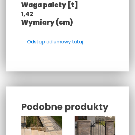
Waga palety [t]
1,42
Wymiary (cm)
Odstąp od umowy tutaj
Podobne produkty
Related products
Ten
produkt
ma