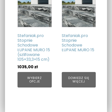
produkt
ma
wiele
wariantów.
Opcje
można
Stefaniak.pro
Stefaniak.pro
wybrać
Stopnie
Stopnie
Schodowe
Schodowe
na
ŁUPANE MURO 15
ŁUPANE MURO 15
stronie
(szlifowane
produktu
105×33,3×15 cm)
1035,00
zł
WYBIERZ
DOWIEDZ SIĘ
OPCJE
WIĘCEJ