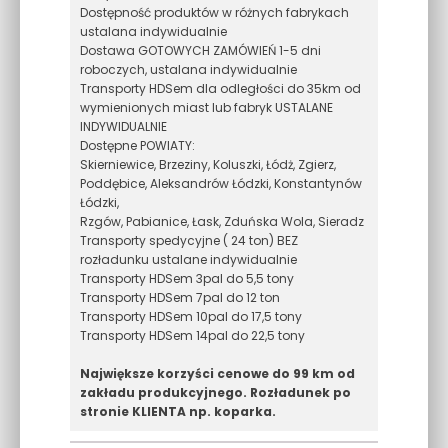
Dostępność produktów w różnych fabrykach
ustalana indywidualnie
Dostawa GOTOWYCH ZAMÓWIEŃ 1-5 dni
roboczych, ustalana indywidualnie
Transporty HDSem dla odległości do 35km od
wymienionych miast lub fabryk USTALANE
INDYWIDUALNIE
Dostępne POWIATY:
Skierniewice, Brzeziny, Koluszki, Łódż, Zgierz,
Poddębice, Aleksandrów Łódzki, Konstantynów
Łódzki,
Rzgów, Pabianice, Łask, Zduńska Wola, Sieradz
Transporty spedycyjne ( 24 ton) BEZ
rozładunku ustalane indywidualnie
Transporty HDSem 3pal do 5,5 tony
Transporty HDSem 7pal do 12 ton
Transporty HDSem 10pal do 17,5 tony
Transporty HDSem 14pal do 22,5 tony
Największe korzyści cenowe do 99 km od
zakładu produkcyjnego. Rozładunek po
stronie KLIENTA np. koparka.