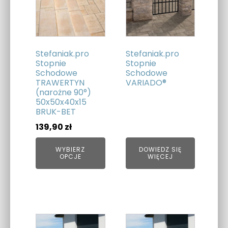
wiele
wariantów.
Opcje
można
Stefaniak.pro
Stefaniak.pro
wybrać
Stopnie
Stopnie
Schodowe
Schodowe
na
TRAWERTYN
VARIADO®
stronie
(narożne 90°)
produktu
50x50x40x15
BRUK-BET
139,90
zł
WYBIERZ
DOWIEDZ SIĘ
OPCJE
WIĘCEJ
Ten