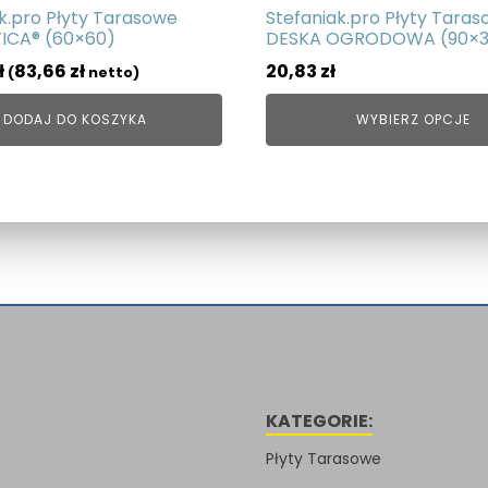
k.pro Płyty Tarasowe
Stefaniak.pro Płyty Tara
ICA® (60×60)
DESKA OGRODOWA (90×3
ł
83,66
zł
20,83
zł
(
netto)
DODAJ DO KOSZYKA
WYBIERZ OPCJE
KATEGORIE:
Płyty Tarasowe