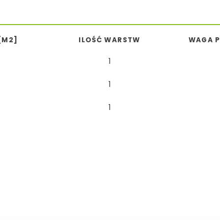
[M2]
ILOŚĆ WARSTW
WAGA P
1
1
1