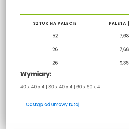
SZTUK NA PALECIE
PALETA 
52
7,68
26
7,68
26
9,36
Wymiary:
40 x 40 x 4 | 80 x 40 x 4 | 60 x 60 x 4
Odstąp od umowy tutaj