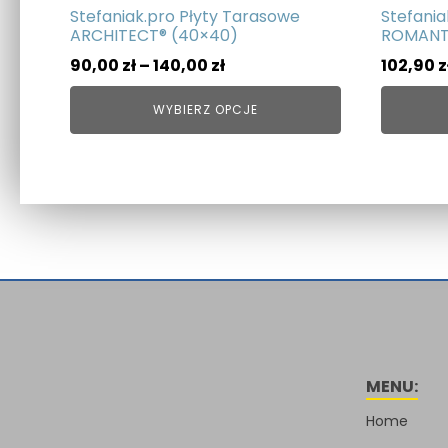
Stefaniak.pro Płyty Tarasowe
Stefania
ARCHITECT® (40×40)
ROMANT
Zakres
90,00
zł
–
140,00
zł
102,90
z
cen:
WYBIERZ OPCJE
od
90,00 zł
do
140,00 zł
MENU:
Home