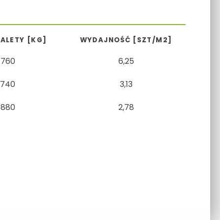
ALETY [KG]
WYDAJNOŚĆ [SZT/M2]
760
6,25
740
3,13
880
2,78