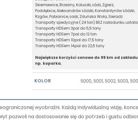
Skierniewice, Brzeziny, Koluszki, Łódż, Zgierz,
Poddębice, Aleksandrów Łódzki, Konstantynów Łódzki,
Rzgów, Pabianice, Łask, Zduńska Wola, Sieradz
Transporty spedycyjne ( 24 ton) BEZ rozładunku ustal
Transporty HDSem 3pal do 5,5 tony
Transporty HDSem 7pal do 12 ton
Transporty HDSem 10pal do 17,5 tony
Transporty HDSem 14pal do 22,5 tony
Największe korzyści cenowe do 99 km od zakładu
np. koparka.
KOLOR
5000, 5001, 5002, 5003, 50
ieograniczonej wyobraźni. Każdą indywidualną wizję, kon
łyt pozwoli na dostosowanie się do potrzeb i gustu odbio