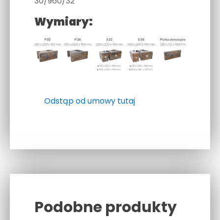
30/960/32
Wymiary:
Odstąp od umowy tutaj
Podobne produkty
Related products