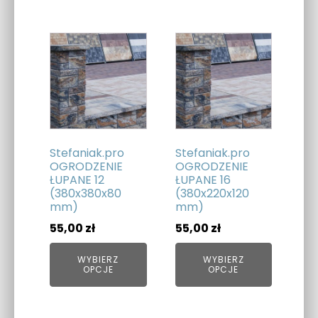
Ten
Ten
produkt
produkt
ma
ma
wiele
wiele
wariantów.
wariantów.
Opcje
Opcje
można
można
Stefaniak.pro
Stefaniak.pro
wybrać
wybrać
OGRODZENIE
OGRODZENIE
ŁUPANE 12
ŁUPANE 16
na
na
(380x380x80
(380x220x120
stronie
stronie
mm)
mm)
produktu
produktu
55,00
zł
55,00
zł
WYBIERZ
WYBIERZ
OPCJE
OPCJE