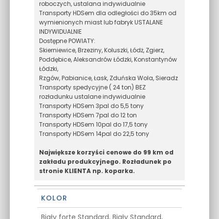
roboczych, ustalana indywidualnie
Transporty HDSem dla odległości do 35km od
wymienionych miast lub fabryk USTALANE
INDYWIDUALNIE
Dostępne POWIATY:
Skierniewice, Brzeziny, Koluszki, Łódż, Zgierz,
Poddębice, Aleksandrów Łódzki, Konstantynów
Łódzki,
Rzgów, Pabianice, Łask, Zduńska Wola, Sieradz
Transporty spedycyjne ( 24 ton) BEZ
rozładunku ustalane indywidualnie
Transporty HDSem 3pal do 5,5 tony
Transporty HDSem 7pal do 12 ton
Transporty HDSem 10pal do 17,5 tony
Transporty HDSem 14pal do 22,5 tony
Największe korzyści cenowe do 99 km od
zakładu produkcyjnego. Rozładunek po
stronie KLIENTA np. koparka.
KOLOR
Biały forte Standard, Biały Standard,