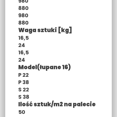
980
880
980
880
Waga sztuki [kg]
16,5
24
16,5
24
Model(łupane 16)
P 22
P 38
S 22
S 38
Ilość sztuk/m2 na palecie
50