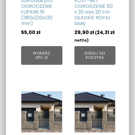
Stefaniak.pro
KOST-BET
wybrać
OGRODZENIE
OGRODZENIE 50
ŁUPANE 16
x 20 wys 20 cm
na
(380x220x120
GŁADKIE ROYAL
stronie
mm)
biały
produktu
55,00
zł
29,90
zł
24,31
zł
(
netto)
WYBIERZ
DODAJ DO
OPCJE
KOSZYKA