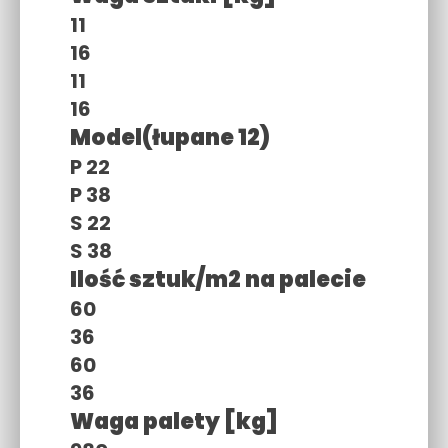
11
16
11
16
Model(łupane 12)
P 22
P 38
S 22
S 38
Ilość sztuk/m2 na palecie
60
36
60
36
Waga palety [kg]