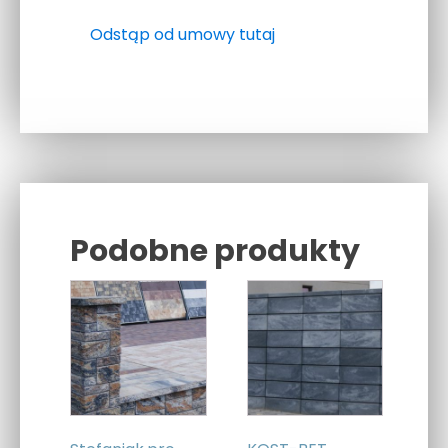
Odstąp od umowy tutaj
Podobne produkty
Related products
Ten
produkt
ma
wiele
wariantów.
Opcje
można