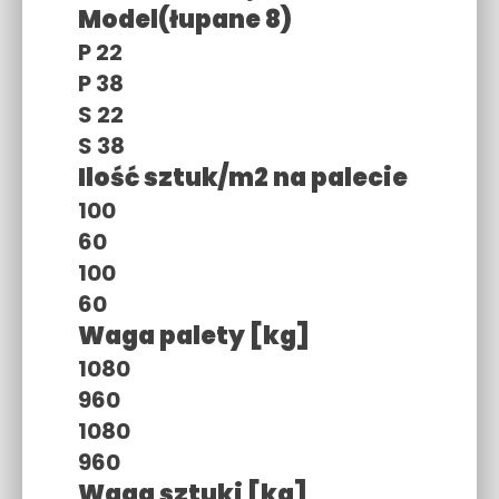
Model(łupane 8)
P 22
P 38
S 22
S 38
Ilość sztuk/m2 na palecie
100
60
100
60
Waga palety [kg]
1080
960
1080
960
Waga sztuki [kg]