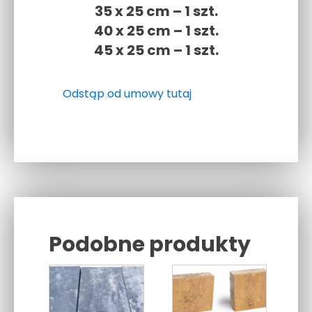
35 x 25 cm – 1 szt.
40 x 25 cm – 1 szt.
45 x 25 cm – 1 szt.
Odstąp od umowy tutaj
Podobne produkty
Related products