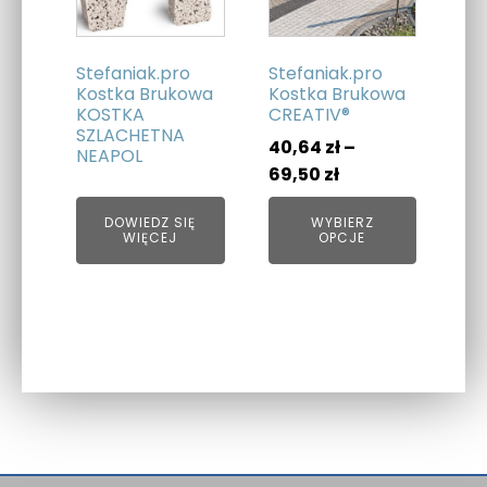
wariantów.
Opcje
można
Stefaniak.pro
Stefaniak.pro
wybrać
Kostka Brukowa
Kostka Brukowa
KOSTKA
CREATIV®
na
SZLACHETNA
stronie
40,64
zł
–
NEAPOL
produktu
Zakres
69,50
zł
cen:
DOWIEDZ SIĘ
WYBIERZ
od
WIĘCEJ
OPCJE
40,64 zł
do
69,50 zł