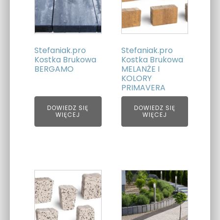
Stefaniak.pro
Stefaniak.pro
Kostka Brukowa
Kostka Brukowa
BERGAMO
MELANŻE I
KOLORY
PRIMAVERA
DOWIEDZ SIĘ
DOWIEDZ SIĘ
WIĘCEJ
WIĘCEJ
Ten
produkt
ma
wiele