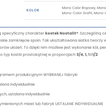
Mono Color Brązowy, Mono
KOLOR
Mono-Color Grafit, Mono-C
ją specyficzny charakter
kostek Nostalit®
. Szczególną 
ąskie zamknięcie spoin. Tak ukształtowana siatka tworzy 
orów ułożeń. To dzięki nim możliwe jest wykonanie kół, pie
o typ kostki prostokątnej w proporcjach
3/4, 1, 1 i 1/2
.
onogramem produkcyjnym WYBRANEJ fabryki
lana indywidualnie
h, ustalana indywidualnie
ymienionych miast lub fabryk USTALANE INDYWIDUALNIE