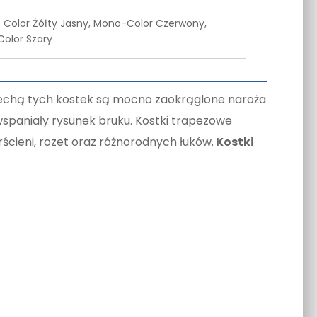
 Color Żółty Jasny, Mono-Color Czerwony,
olor Szary
cechą tych kostek są mocno zaokrąglone naroża
wspaniały rysunek bruku. Kostki trapezowe
rścieni, rozet oraz różnorodnych łuków.
Kostki