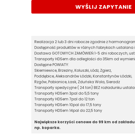
WYŚLIJ ZAPYTANIE
Realizacja 2 lub 3 dni robocze zgodnie z harmonog
Dostępność produktów w różnych fabrykach ustalana 
Dostawa GOTOWYCH ZAMÓWIEŃ 1-5 dni roboczych, ust
Transporty HDSem dla odległości do 35km od wymieni
Dostępne POWIATY:
Skierniewice, Brzeziny, Koluszki, Łódż, Zgierz,
Poddębice, Aleksandrów Łódzki, Konstantynów Łódzki,
Rzgów, Pabianice, Łask, Zduńska Wola, Sieradz
Transporty spedycyjne ( 24 ton) BEZ rozładunku ustal
Transporty HDSem 3pal do 5,5 tony
Transporty HDSem 7pal do 12 ton
Transporty HDSem 10pal do 17,5 tony
Transporty HDSem 14pal do 22,5 tony
Największe korzyści cenowe do 99 km od zakładu
np. koparka.