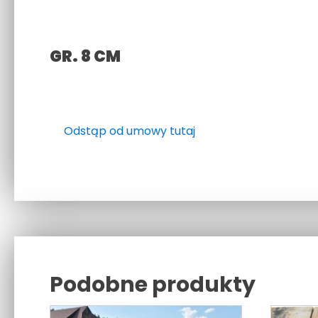
GR. 8 CM
Odstąp od umowy tutaj
Podobne produkty
Related products
Ten