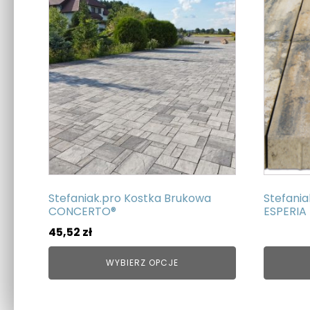
produkt
ma
wiele
wariantów.
Opcje
można
wybrać
na
stronie
produktu
Stefaniak.pro Kostka Brukowa
Stefani
CONCERTO®
ESPERIA
45,52
zł
WYBIERZ OPCJE