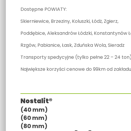
Dostępne POWIATY:
Skierniewice, Brzeziny, Koluszki, Łódż, Zgierz,
Poddębice, Aleksandrów Łódzki, Konstantynów Łó
Rzgów, Pabianice, Łask, Zduńska Wola, Sieradz
Transporty spedycyjne (tylko pełne 22 – 24 ton)
Największe korzyści cenowe do 99km od zakładu
Nostalit®
(40 mm)
(60 mm)
(80 mm)