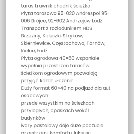
taras trawnik chodnik ścieżka
Płyta tarasowa 95-020 Andrespol 95-
006 Brójce, 92-602 Andrzejów Łódź
Transport z rozładunkiem HDS
Brzeziny, Koluszki, Stryków,
Skierniewice, Częstochowa, Tarnów,
Kielce, Łódź
Płyta ogrodowa 40×60 wspaniale
wypełnia przestrzeń tarasów
ścieżkom ogrodowym pozwalają
przyjąć każde ułożenie
Duży format 60×40 na podjazd dla aut
osobowych
przede wszystkim na ścieżkach
przyległych, opaskach wokół
budynków
ivory pastelowy daje duże poczucie
przestrzeni, komfortu, luksusu