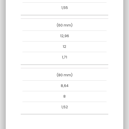
1,55
(60 mm)
12,96
12
1,71
(80 mm)
8,64
8
1,52