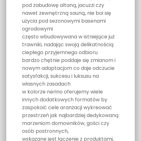
pod zabudowę altaną, jacuzzi czy
nawet zewnętrzną sauną, nie boi się
użycia pod sezonowymi basenami
ogrodowymi
często wbudowywana w istniejące już
trawniki, nadając swoją delikatnością
ciepłego przyjemnego odbioru
bardzo chętnie poddaje się zmianom i
nowym adaptacjom co daje odczucie
satysfakcji, sukcesu i luksusu na
własnych zasadach
w kolorze nerino oferujemy wiele
innych dodatkowych formatów by
zaspokoić cele aranżacji wykreować
przestrzeń jak najbardziej dedykowaną
marzeniom domowników, gości czy
osób postronnych,
wskazane jest łączenie z produktami,