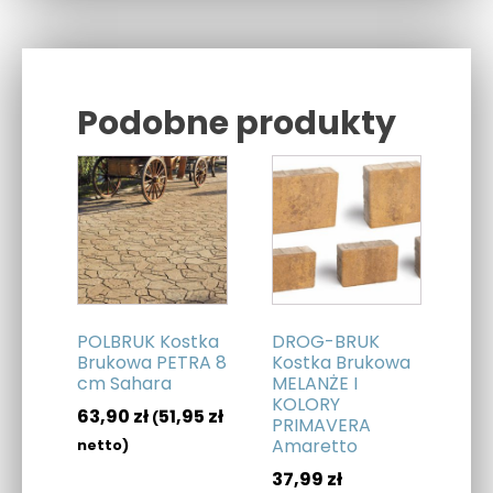
Podobne produkty
Related products
POLBRUK Kostka
DROG-BRUK
Brukowa PETRA 8
Kostka Brukowa
cm Sahara
MELANŻE I
KOLORY
63,90
zł
51,95
zł
(
PRIMAVERA
Amaretto
netto)
37,99
zł