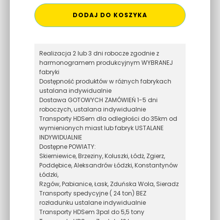
DODAJ DO KOSZYKA
Realizacja 2 lub 3 dni robocze zgodnie z
harmonogramem produkcyjnym WYBRANEJ
fabryki
Dostępność produktów w różnych fabrykach
ustalana indywidualnie
Dostawa GOTOWYCH ZAMÓWIEŃ 1-5 dni
roboczych, ustalana indywidualnie
Transporty HDSem dla odległości do 35km od
wymienionych miast lub fabryk USTALANE
INDYWIDUALNIE
Dostępne POWIATY:
Skierniewice, Brzeziny, Koluszki, Łódż, Zgierz,
Poddębice, Aleksandrów Łódzki, Konstantynów
Łódzki,
Rzgów, Pabianice, Łask, Zduńska Wola, Sieradz
Transporty spedycyjne ( 24 ton) BEZ
rozładunku ustalane indywidualnie
Transporty HDSem 3pal do 5,5 tony