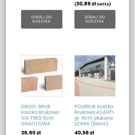
30,89
zł
(
netto)
DODAJ DO
DODAJ DO
KOSZYKA
KOSZYKA
DROG-BRUK
POLBRUK Kostka
Kostka Brukowa
Brukowa AVANTI
VIA TRES 6cm
gr. 6cm płukana
GRAFITOWA
SZARA (BIAŁA)
36,90
zł
40,56
zł