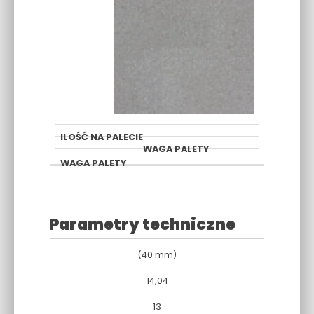
Parametry techniczne
ILOŚĆ
ILOŚĆ
(40 mm)
WAGA
NA
WARSTW
HOLLAND
PALETY
14,04
PALECIE
N A
[T]
[M2.]
PALECIE
13