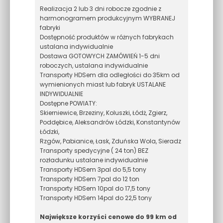
Realizacja 2 lub 3 dni robocze zgodnie z
harmonogramem produkcyjnym WYBRANEJ
fabryki
Dostępność produktów w różnych fabrykach
ustalana indywidualnie
Dostawa GOTOWYCH ZAMÓWIEŃ 1-5 dni
roboczych, ustalana indywidualnie
Transporty HDSem dla odległości do 35km od
wymienionych miast lub fabryk USTALANE
INDYWIDUALNIE
Dostępne POWIATY:
Skierniewice, Brzeziny, Koluszki, Łódż, Zgierz,
Poddębice, Aleksandrów Łódzki, Konstantynów
Łódzki,
Rzgów, Pabianice, Łask, Zduńska Wola, Sieradz
Transporty spedycyjne ( 24 ton) BEZ
rozładunku ustalane indywidualnie
Transporty HDSem 3pal do 5,5 tony
Transporty HDSem 7pal do 12 ton
Transporty HDSem 10pal do 17,5 tony
Transporty HDSem 14pal do 22,5 tony
Największe korzyści cenowe do 99 km od