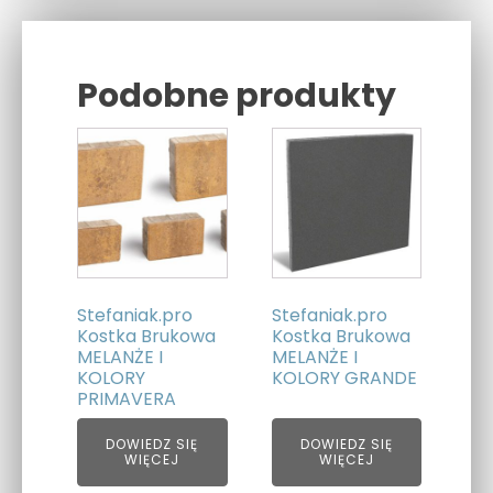
Podobne produkty
Related products
Stefaniak.pro
Stefaniak.pro
Kostka Brukowa
Kostka Brukowa
MELANŻE I
MELANŻE I
KOLORY
KOLORY GRANDE
PRIMAVERA
DOWIEDZ SIĘ
DOWIEDZ SIĘ
WIĘCEJ
WIĘCEJ