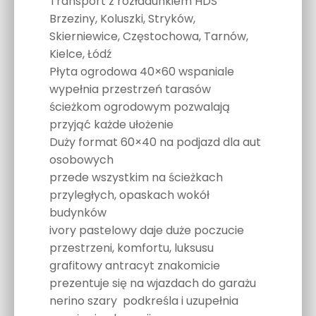
Transport z rozładunkiem HDS
Brzeziny, Koluszki, Stryków,
Skierniewice, Częstochowa, Tarnów,
Kielce, Łódź
Płyta ogrodowa 40×60 wspaniale
wypełnia przestrzeń tarasów
ścieżkom ogrodowym pozwalają
przyjąć każde ułożenie
Duży format 60×40 na podjazd dla aut
osobowych
przede wszystkim na ścieżkach
przyległych, opaskach wokół
budynków
ivory pastelowy daje duże poczucie
przestrzeni, komfortu, luksusu
grafitowy antracyt znakomicie
prezentuje się na wjazdach do garażu
nerino szary podkreśla i uzupełnia