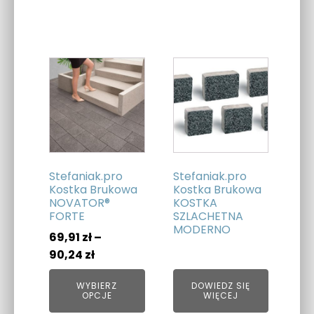
Ten
produkt
ma
wiele
wariantów.
Opcje
można
Stefaniak.pro
Stefaniak.pro
wybrać
Kostka Brukowa
Kostka Brukowa
NOVATOR®
KOSTKA
na
FORTE
SZLACHETNA
stronie
MODERNO
69,91
zł
–
produktu
Zakres
90,24
zł
cen:
WYBIERZ
DOWIEDZ SIĘ
od
OPCJE
WIĘCEJ
69,91 zł