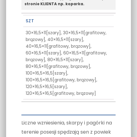
stronie KLIENTA np. koparka.
SZT
30×16,5×11[szary], 30×16,5×11[grafitowy,
brązowy], 40×16,5×11[szary],
40×16,5×11[grafitowy, brązowy],
60×16,5×11[szary], 60×16,5×11[grafitowy,
brązowy], 80×16,5×11[szary],
80×16,5×11[grafitowy, brązowy],
100×16,5×16,5[szary],
100×16,5×16,5[grafitowy, brązowy],
120×16,5×16,5[szary],
120×16,5×16,5[grafitowy, brązowy]
Liczne wzniesienia, skarpy i pagórki na
terenie posesji spędzają sen z powiek