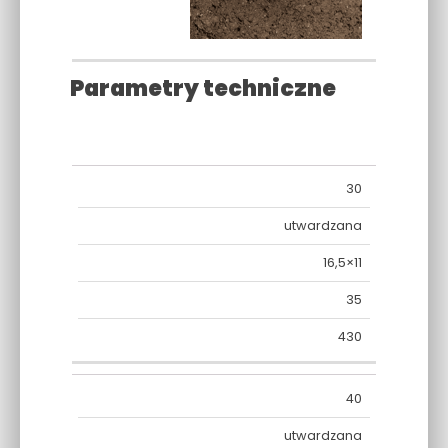
Parametry techniczne
30
WYSOKOŚĆ
FAKTURA
KSZTAŁTY/WYMIA
[CM]
utwardzana
16,5×11
35
430
40
utwardzana