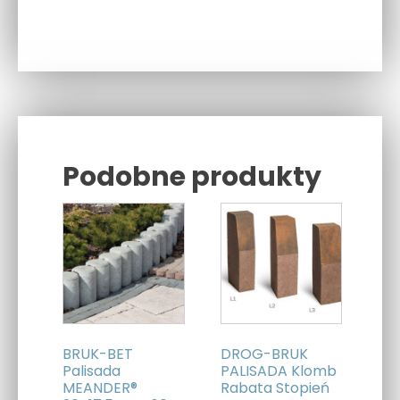
Podobne produkty
Related products
BRUK-BET
DROG-BRUK
Palisada
PALISADA Klomb
MEANDER®
Rabata Stopień