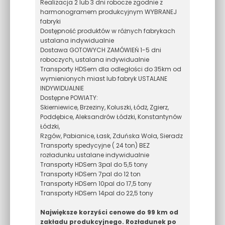
Realizacja 2 lub 3 dni robocze zgodnie z
harmonogramem produkcyjnym WYBRANEJ
fabryki
Dostępność produktów w różnych fabrykach
ustalana indywidualnie
Dostawa GOTOWYCH ZAMÓWIEŃ 1-5 dni
roboczych, ustalana indywidualnie
Transporty HDSem dla odległości do 35km od
wymienionych miast lub fabryk USTALANE
INDYWIDUALNIE
Dostępne POWIATY:
Skierniewice, Brzeziny, Koluszki, Łódż, Zgierz,
Poddębice, Aleksandrów Łódzki, Konstantynów
Łódzki,
Rzgów, Pabianice, Łask, Zduńska Wola, Sieradz
Transporty spedycyjne ( 24 ton) BEZ
rozładunku ustalane indywidualnie
Transporty HDSem 3pal do 5,5 tony
Transporty HDSem 7pal do 12 ton
Transporty HDSem 10pal do 17,5 tony
Transporty HDSem 14pal do 22,5 tony
Największe korzyści cenowe do 99 km od
zakładu produkcyjnego. Rozładunek po