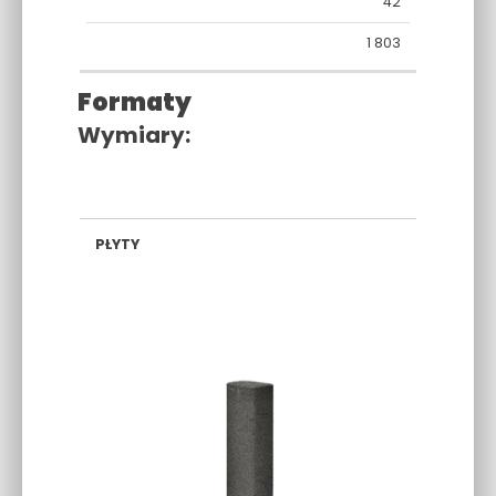
42
1 803
Formaty
Wymiary:
30×16,5×11
40×16,5×11
60×16,5×11
CM
CM
CM