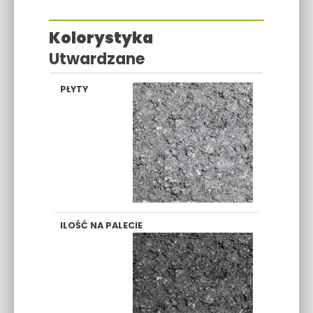
Kolorystyka
Utwardzane
SZARY
GRAFITOWY
CZERWONY
BRĄZO