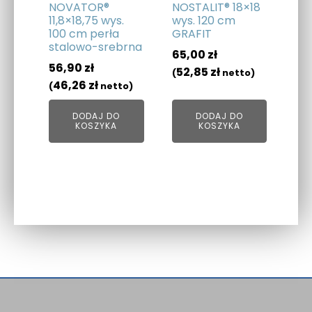
NOVATOR®
NOSTALIT® 18×18
11,8×18,75 wys.
wys. 120 cm
100 cm perła
GRAFIT
stalowo-srebrna
65,00
zł
56,90
zł
52,85
zł
(
netto)
46,26
zł
(
netto)
DODAJ DO
DODAJ DO
KOSZYKA
KOSZYKA