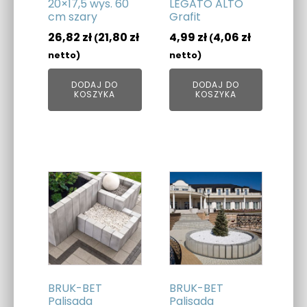
20×17,5 wys. 60
LEGATO ALTO
cm szary
Grafit
26,82
zł
21,80
zł
4,99
zł
4,06
zł
(
(
netto)
netto)
DODAJ DO
DODAJ DO
KOSZYKA
KOSZYKA
BRUK-BET
BRUK-BET
Palisada
Palisada