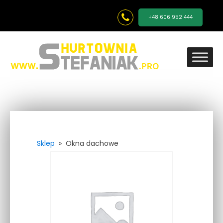
+48 606 952 444
Sklep
»
Okna dachowe