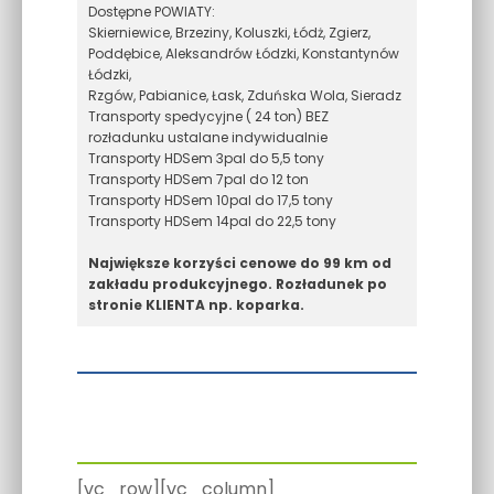
Dostępne POWIATY:
Skierniewice, Brzeziny, Koluszki, Łódż, Zgierz,
Poddębice, Aleksandrów Łódzki, Konstantynów
Łódzki,
Rzgów, Pabianice, Łask, Zduńska Wola, Sieradz
Transporty spedycyjne ( 24 ton) BEZ
rozładunku ustalane indywidualnie
Transporty HDSem 3pal do 5,5 tony
Transporty HDSem 7pal do 12 ton
Transporty HDSem 10pal do 17,5 tony
Transporty HDSem 14pal do 22,5 tony
Największe korzyści cenowe do 99 km od
zakładu produkcyjnego. Rozładunek po
stronie KLIENTA np. koparka.
[vc_row][vc_column]