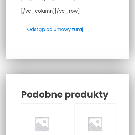
[/vc_column][/vc_row]
Odstąp od umowy tutaj
Podobne produkty
Related products