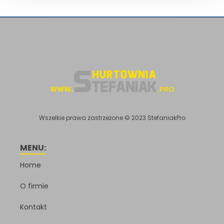
Wszelkie prawa zastrzeżone © 2023 StefaniakPro
MENU:
Home
O firmie
Kontakt