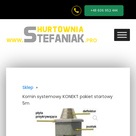
+48 606 952 444
Sklep
»
Komin systemowy KONEKT pakiet startowy
5m