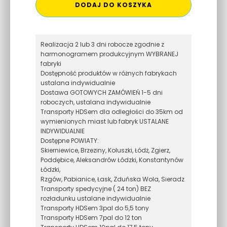
DODAJ DO KOSZYKA
Realizacja 2 lub 3 dni robocze zgodnie z
harmonogramem produkcyjnym WYBRANEJ
fabryki
Dostępność produktów w różnych fabrykach
ustalana indywidualnie
Dostawa GOTOWYCH ZAMÓWIEŃ 1-5 dni
roboczych, ustalana indywidualnie
Transporty HDSem dla odległości do 35km od
wymienionych miast lub fabryk USTALANE
INDYWIDUALNIE
Dostępne POWIATY:
Skierniewice, Brzeziny, Koluszki, Łódż, Zgierz,
Poddębice, Aleksandrów Łódzki, Konstantynów
Łódzki,
Rzgów, Pabianice, Łask, Zduńska Wola, Sieradz
Transporty spedycyjne ( 24 ton) BEZ
rozładunku ustalane indywidualnie
Transporty HDSem 3pal do 5,5 tony
Transporty HDSem 7pal do 12 ton