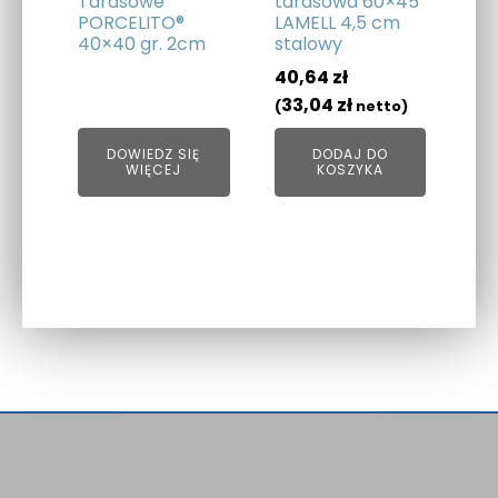
Tarasowe
tarasowa 60×45
PORCELITO®
LAMELL 4,5 cm
40×40 gr. 2cm
stalowy
40,64
zł
33,04
zł
(
netto)
DOWIEDZ SIĘ
DODAJ DO
WIĘCEJ
KOSZYKA