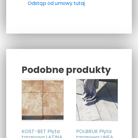
Odstąp od umowy tutaj
Podobne produkty
Related products
KOST-BET Płyta
POLBRUK Płyta
tarasowa LATINA
tarasowa LINEA