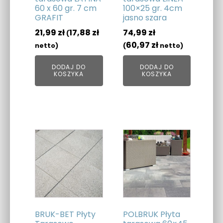
60 x 60 gr. 7 cm
100×25 gr. 4cm
GRAFIT
jasno szara
21,99
zł
17,88
zł
74,99
zł
(
60,97
zł
netto)
(
netto)
DODAJ DO
DODAJ DO
KOSZYKA
KOSZYKA
BRUK-BET Płyty
POLBRUK Płyta