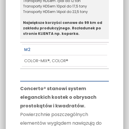
Transporty HDSem 7pal do 12 ton
Transporty HDSem 10pal do 17,5 tony
Transporty HDSem 14pal do 22,5 tony
Największe korzyści cenowe do 99 km od
zakładu produkcyjnego. Rozładunek po
stronie KLIENTA np. koparka.
M2
COLOR-MIX®, COLOR®
Concerto® stanowi system
eleganckich kostek o obrysach
prostokątów i kwadratów.
Powierzchnie poszczególnych
elementów wyglądem nawiązują do