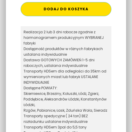
DODAJ DO KOSZYKA
Realizacja 2 lub 3 dni robocze zgodnie z
harmonogramem produkcyjnym WYBRANEJ
fabryki
Dostępność produktów w różnych fabrykach
ustalana indywidualnie
Dostawa GOTOWYCH ZAMÓWIEŃ 1-5 dni
roboczych, ustalana indywidualnie
Transporty HDSem dla odległości do 35km od
wymienionych miast lub fabryk USTALANE
INDYWIDUALNIE
Dostępne POWIATY:
Skierniewice, Brzeziny, Koluszki, Łódż, Zgierz,
Poddębice, Aleksandrów Łódzki, Konstantynów
Łódzki,
Rzgów, Pabianice, Łask, Zduńska Wola, Sieradz
Transporty spedycyjne ( 24 ton) BEZ
rozładunku ustalane indywidualnie
Transporty HDSem 3pal do 5,5 tony