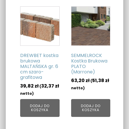
DREWBET kostka
SEMMELROCK
brukowa
Kostka Brukowa
MALTAŃSKA gr. 6
PLATO
cm szaro-
(Marrone)
grafitowa
63,20
zł
51,38
zł
(
39,82
zł
32,37
zł
(
netto)
netto)
DODAJ DO
DODAJ DO
KOSZYKA
KOSZYKA