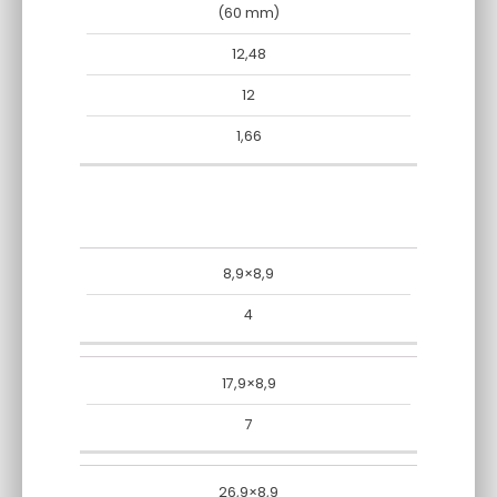
ILOŚĆ
ILOŚĆ
(60 mm)
WAGA
NA
WARSTW
CONTERTO
PALETY
12,48
PALECIE
N A
[T]
[M2.]
PALECIE
12
1,66
ZESTAW
8,9×8,9
–
SZT./WARSTWIE
4
WYMIARY
17,9×8,9
7
26,9×8,9