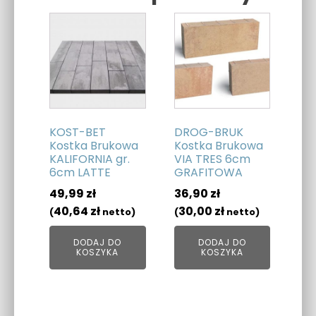
Related products
KOST-BET
DROG-BRUK
Kostka Brukowa
Kostka Brukowa
KALIFORNIA gr.
VIA TRES 6cm
6cm LATTE
GRAFITOWA
49,99
zł
36,90
zł
40,64
zł
30,00
zł
(
netto)
(
netto)
DODAJ DO
DODAJ DO
KOSZYKA
KOSZYKA