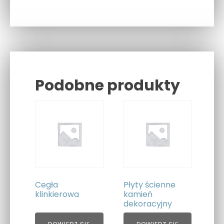
Podobne produkty
Related products
Cegła
Płyty ścienne
klinkierowa
kamień
dekoracyjny