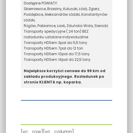
Dostępne POWIATY:
Skierniewice, Brzeziny, Koluszki, Łódż, Zgierz,
Poddębice, Aleksandrów Łódzki, Konstantynów
Łódzki,
Rzgów, Pabianice, Łask, Zduńska Wola, Sieradz
Transporty spedycyjne ( 24 ton) BEZ
rozładunku ustalane indywidualnie
Transporty HDSem 3pal do 5,5 tony
Transporty HDSem 7pal do 12 ton
Transporty HDSem 10pal do 17,5 tony
Transporty HDSem 14pal do 22,5 tony
Największe korzyści cenowe do 99 km od
zakładu produkcyjnego. Rozładunek po
stronie KLIENTA np. koparka.
[vc_row][vc_column]