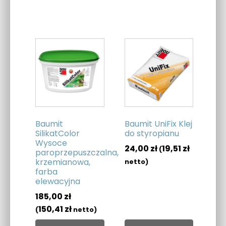
Baumit
Baumit UniFix Klej
SilikatColor
do styropianu
Wysoce
24,00
zł
19,51
zł
(
paroprzepuszczalna,
krzemianowa,
netto)
farba
elewacyjna
185,00
zł
150,41
zł
(
netto)