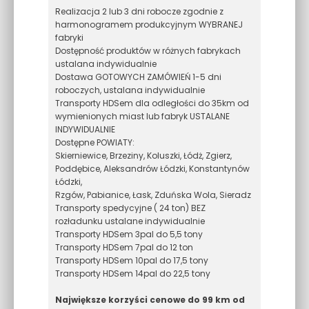
Realizacja 2 lub 3 dni robocze zgodnie z
harmonogramem produkcyjnym WYBRANEJ
fabryki
Dostępność produktów w różnych fabrykach
ustalana indywidualnie
Dostawa GOTOWYCH ZAMÓWIEŃ 1-5 dni
roboczych, ustalana indywidualnie
Transporty HDSem dla odległości do 35km od
wymienionych miast lub fabryk USTALANE
INDYWIDUALNIE
Dostępne POWIATY:
Skierniewice, Brzeziny, Koluszki, Łódż, Zgierz,
Poddębice, Aleksandrów Łódzki, Konstantynów
Łódzki,
Rzgów, Pabianice, Łask, Zduńska Wola, Sieradz
Transporty spedycyjne ( 24 ton) BEZ
rozładunku ustalane indywidualnie
Transporty HDSem 3pal do 5,5 tony
Transporty HDSem 7pal do 12 ton
Transporty HDSem 10pal do 17,5 tony
Transporty HDSem 14pal do 22,5 tony
Największe korzyści cenowe do 99 km od