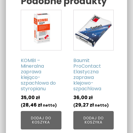
Podobne produkty
Related products
KOMBI –
Baumit
Mineralna
ProContact
zaprawa
Elastyczna
klejąco-
zaprawa
szpachlowa do
klejowo-
styropianu
szpachlowa
35,00
zł
36,00
zł
28,46
zł
29,27
zł
(
netto)
(
netto)
DODAJ DO
DODAJ DO
KOSZYKA
KOSZYKA