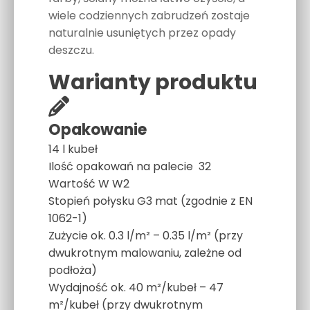
wiele codziennych zabrudzeń zostaje
naturalnie usuniętych przez opady
deszczu.
Warianty produktu
Opakowanie
14 l kubeł
Ilość opakowań na palecie 32
Wartość W
W2
Stopień połysku
G3 mat (zgodnie z EN
1062-1)
Zużycie
ok. 0.3 l/m² – 0.35 l/m² (przy
dwukrotnym malowaniu, zależne od
podłoża)
Wydajność
ok. 40 m²/kubeł – 47
m²/kubeł (przy dwukrotnym