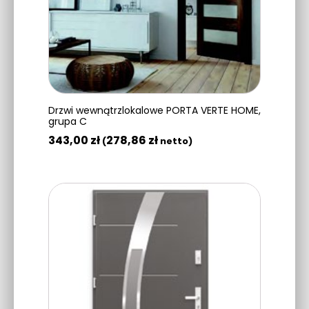
Drzwi wewnątrzlokalowe PORTA VERTE HOME,
grupa C
343,00
zł
278,86
zł
(
netto)
DODAJ DO KOSZYKA
Ten
produkt
ma
wiele
wariantów.
Opcje
można