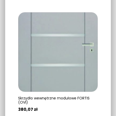
WYBIERZ OPCJE
Ten
produkt
ma
wiele
wariantów.
Opcje
można
wybrać
na
stronie
produktu
Skrzydło wewnętrzne modułowe FORTIS
(OVI)
380,07
zł