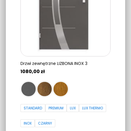
wybrać
na
stronie
produktu
Drzwi zewnętrzne LIZBONA INOX 3
1080,00
zł
STANDARD
PREMIUM
LUX
LUX THERMO
INOX
CZARNY