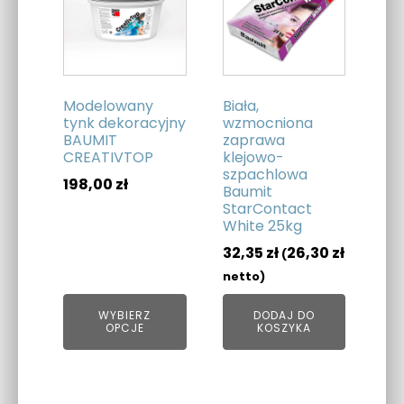
ma
wiele
wariantów.
Opcje
można
Modelowany
Biała,
wybrać
tynk dekoracyjny
wzmocniona
BAUMIT
zaprawa
na
CREATIVTOP
klejowo-
stronie
szpachlowa
198,00
zł
produktu
Baumit
StarContact
White 25kg
32,35
zł
26,30
zł
(
netto)
WYBIERZ
DODAJ DO
OPCJE
KOSZYKA