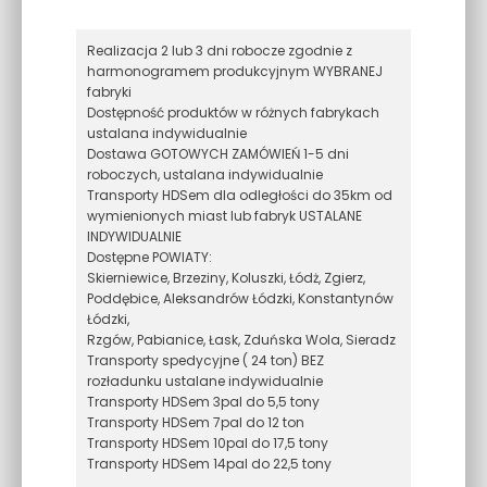
Realizacja 2 lub 3 dni robocze zgodnie z
harmonogramem produkcyjnym WYBRANEJ
fabryki
Dostępność produktów w różnych fabrykach
ustalana indywidualnie
Dostawa GOTOWYCH ZAMÓWIEŃ 1-5 dni
roboczych, ustalana indywidualnie
Transporty HDSem dla odległości do 35km od
wymienionych miast lub fabryk USTALANE
INDYWIDUALNIE
Dostępne POWIATY:
Skierniewice, Brzeziny, Koluszki, Łódż, Zgierz,
Poddębice, Aleksandrów Łódzki, Konstantynów
Łódzki,
Rzgów, Pabianice, Łask, Zduńska Wola, Sieradz
Transporty spedycyjne ( 24 ton) BEZ
rozładunku ustalane indywidualnie
Transporty HDSem 3pal do 5,5 tony
Transporty HDSem 7pal do 12 ton
Transporty HDSem 10pal do 17,5 tony
Transporty HDSem 14pal do 22,5 tony