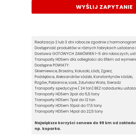
WYŚLIJ ZAPYTANIE
Realizacja 2 lub 3 dni robocze zgodnie z harmonog
Dostępność produktów w różnych fabrykach ustalana 
Dostawa GOTOWYCH ZAMÓWIEŃ 1-5 dni roboczych, ust
Transporty HDSem dla odległości do 35km od wymieni
Dostępne POWIATY:
Skierniewice, Brzeziny, Koluszki, Łódż, Zgierz,
Poddębice, Aleksandrów Łódzki, Konstantynów Łódzki,
Rzgów, Pabianice, Łask, Zduńska Wola, Sieradz
Transporty spedycyjne ( 24 ton) BEZ rozładunku ustal
Transporty HDSem 3pal do 5,5 tony
Transporty HDSem 7pal do 12 ton
Transporty HDSem 10pal do 17,5 tony
Transporty HDSem 14pal do 22,5 tony
Największe korzyści cenowe do 99 km od zakładu
np. koparka.