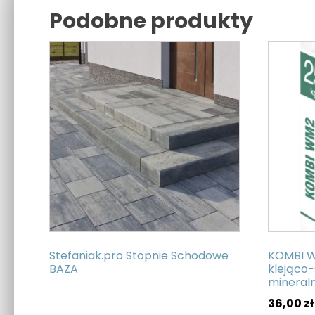
Podobne produkty
Related products
Stefaniak.pro Stopnie Schodowe
KOMBI W
BAZA
klejąco
mineraln
36,00
zł