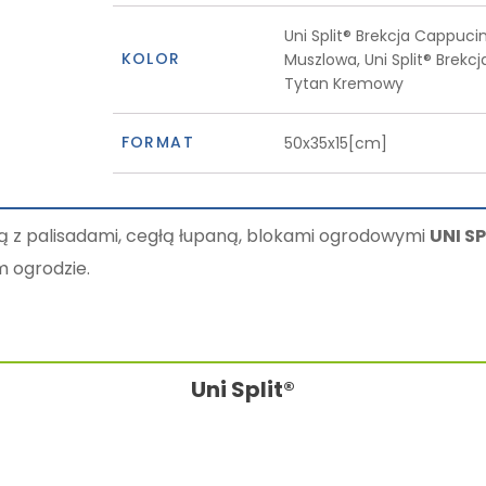
Uni Split® Brekcja Cappucino
KOLOR
Muszlowa, Uni Split® Brekcja
Tytan Kremowy
FORMAT
50x35x15[cm]
ą z palisadami, cegłą łupaną, blokami ogrodowymi
UNI SP
 ogrodzie.
Uni Split®