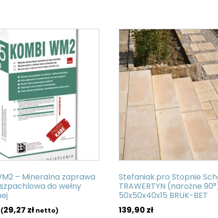
Ten
produkt
ma
wiele
wariantów.
Opcje
można
wybrać
na
stronie
produktu
M2 – Mineralna zaprawa
Stefaniak.pro Stopnie Sc
-szpachlowa do wełny
TRAWERTYN (narożne 90°
ej
50x50x40x15 BRUK-BET
29,27
zł
139,90
zł
(
netto)