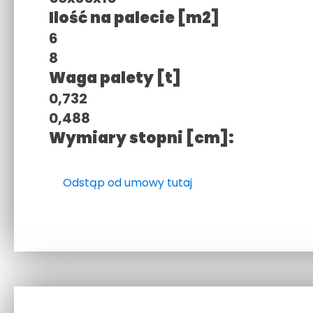
Ilość na palecie [m2]
6
8
Waga palety [t]
0,732
0,488
Wymiary stopni [cm]:
Odstąp od umowy tutaj