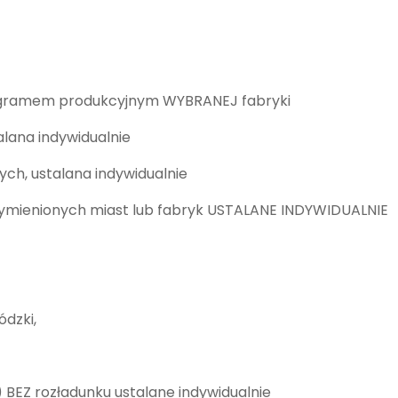
onogramem produkcyjnym WYBRANEJ fabryki
lana indywidualnie
h, ustalana indywidualnie
ymienionych miast lub fabryk USTALANE INDYWIDUALNIE
dzki,
 BEZ rozładunku ustalane indywidualnie