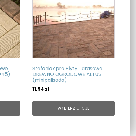
wiele
wariantów.
Opcje
można
wybrać
na
stronie
produktu
sowe
Stefaniak.pro Płyty Tarasowe
×45)
DREWNO OGRODOWE ALTUS
(minipalisada)
11,54
zł
WYBIERZ OPCJE