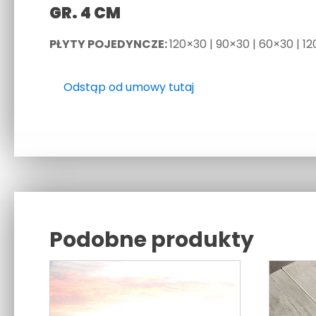
GR. 4 CM
PŁYTY POJEDYNCZE:
120×30 | 90×30 | 60×30 | 12
Odstąp od umowy tutaj
Podobne produkty
Related products
Ten
Ten
produkt
produkt
ma
ma