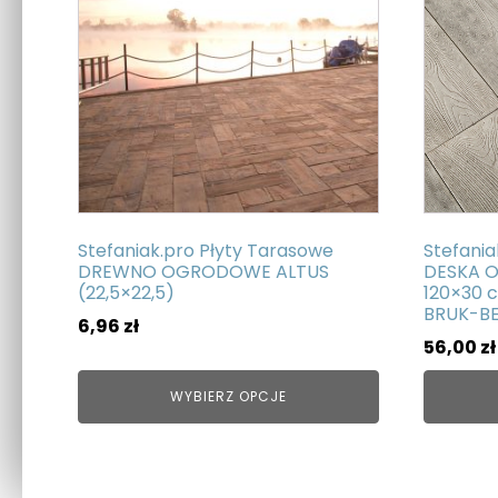
wiele
wiele
wariantów.
wariant
Opcje
Opcje
można
można
wybrać
wybrać
na
na
stronie
stronie
produktu
produkt
Stefaniak.pro Płyty Tarasowe
Stefania
DREWNO OGRODOWE ALTUS
DESKA 
(22,5×22,5)
120×30 
BRUK-B
6,96
zł
56,00
zł
WYBIERZ OPCJE