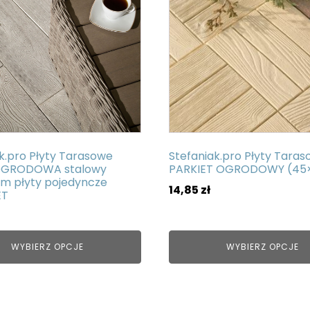
wiele
ów.
wariantów.
Opcje
można
wybrać
na
stronie
u
produktu
k.pro Płyty Tarasowe
Stefaniak.pro Płyty Tara
OGRODOWA stalowy
PARKIET OGRODOWY (45
cm płyty pojedyncze
14,85
zł
ET
WYBIERZ OPCJE
WYBIERZ OPCJE