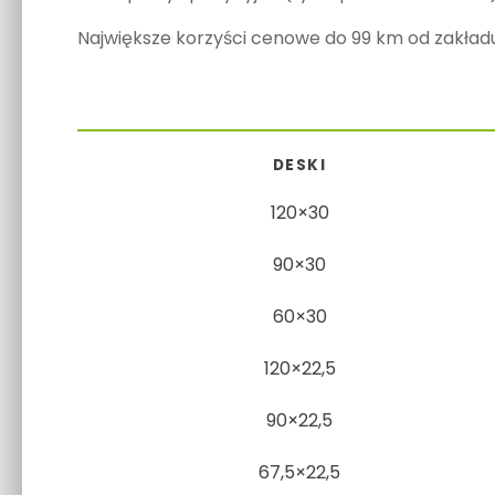
Największe korzyści cenowe do 99 km od zakładu
DESKI
120×30
90×30
60×30
120×22,5
90×22,5
67,5×22,5