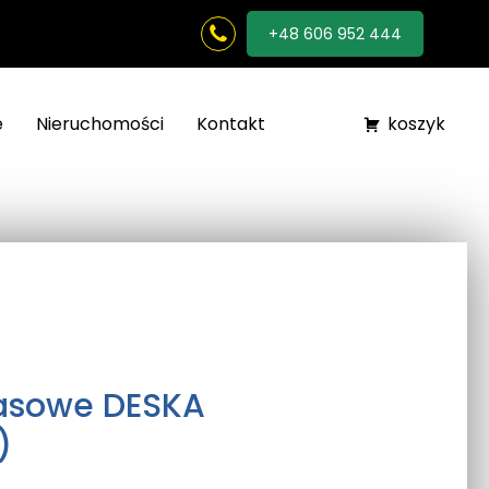
+48 606 952 444
e
Nieruchomości
Kontakt
koszyk
rasowe DESKA
)