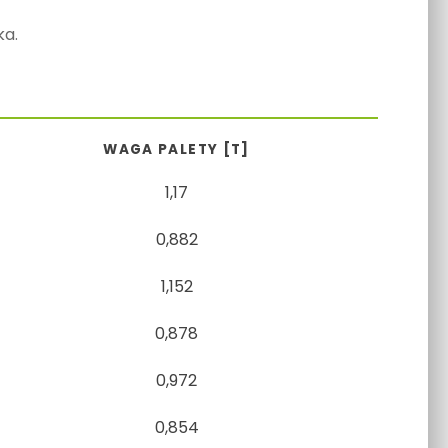
ka.
WAGA PALETY [T]
1,17
0,882
1,152
0,878
0,972
0,854