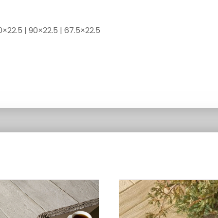
0×22.5 | 90×22.5 | 67.5×22.5
Ten
produkt
ma