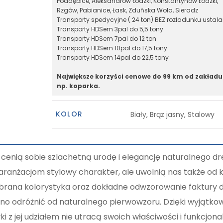
Poddębice, Aleksandrów Łódzki, Konstantynów Łódzki,
Rzgów, Pabianice, Łask, Zduńska Wola, Sieradz
Transporty spedycyjne ( 24 ton) BEZ rozładunku ustal
Transporty HDSem 3pal do 5,5 tony
Transporty HDSem 7pal do 12 ton
Transporty HDSem 10pal do 17,5 tony
Transporty HDSem 14pal do 22,5 tony
Największe korzyści cenowe do 99 km od zakładu
np. koparka.
KOLOR
Biały, Brąz jasny, Stalowy
 cenią sobie szlachetną urodę i elegancję naturalnego d
anżacjom stylowy charakter, ale uwolnią nas także od k
dobrana kolorystyka oraz dokładne odwzorowanie faktury
o odróżnić od naturalnego pierwowzoru. Dzięki wyjątkow
ki z jej udziałem nie utracą swoich właściwości i funkcjon