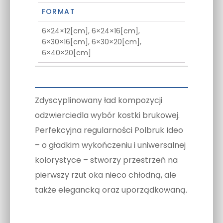
FORMAT
6×24×12[cm], 6×24×16[cm],
6×30×16[cm], 6×30×20[cm],
6×40×20[cm]
Zdyscyplinowany ład kompozycji
odzwierciedla wybór kostki brukowej.
Perfekcyjna regularności Polbruk Ideo
– o gładkim wykończeniu i uniwersalnej
kolorystyce – stworzy przestrzeń na
pierwszy rzut oka nieco chłodną, ale
także elegancką oraz uporządkowaną.