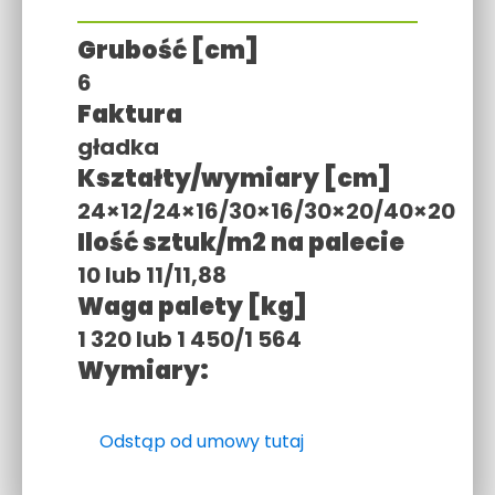
Grubość [cm]
6
Faktura
gładka
Kształty/wymiary [cm]
24×12/24×16/30×16/30×20/40×20
Ilość sztuk/m2 na palecie
10 lub 11/11,88
Waga palety [kg]
1 320 lub 1 450/1 564
Wymiary:
Odstąp od umowy tutaj