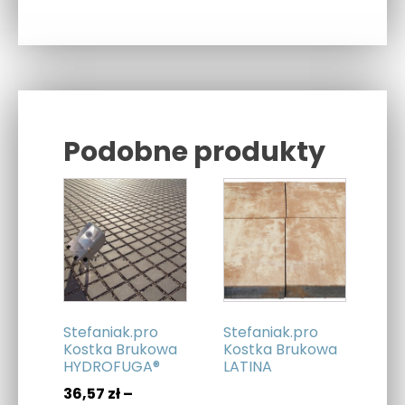
Podobne produkty
Related products
Ten
produkt
ma
wiele
wariantów.
Opcje
można
Stefaniak.pro
Stefaniak.pro
wybrać
Kostka Brukowa
Kostka Brukowa
HYDROFUGA®
LATINA
na
stronie
36,57
zł
–