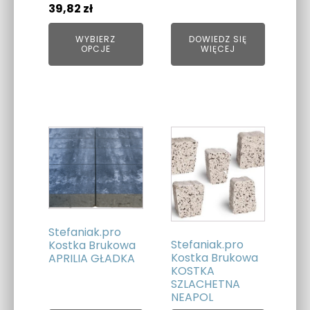
produktu
Zakres
39,82
zł
cen:
WYBIERZ
DOWIEDZ SIĘ
od
OPCJE
WIĘCEJ
36,57 zł
do
39,82 zł
Stefaniak.pro
Stefaniak.pro
Kostka Brukowa
Kostka Brukowa
APRILIA GŁADKA
KOSTKA
SZLACHETNA
NEAPOL