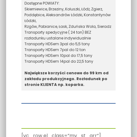
Dostępne POWIATY:
Skierniewice, Brzeziny, Koluszki, Łódż, Zgierz,
Poddębice, Aleksandrów Łódzki, Konstantynów
Łódzki,
Rzgów, Pabianice, Łask, Zduńska Wola, Sieradz
Transporty spedycyjne ( 24 ton) BEZ
rozładunku ustalane indywidualnie
Transporty HDSem 3pal do 5,5 tony
Transporty HDSem 7pal do 12 ton
Transporty HDSem 10pal do 17,5 tony
Transporty HDSem 14pal do 22,5 tony
Największe korzyści cenowe do 99 km od
zakładu produkcyjnego. Rozładunek po
stronie KLIENTA np. koparka.
[vc_row el_class=”my_st_arr”]