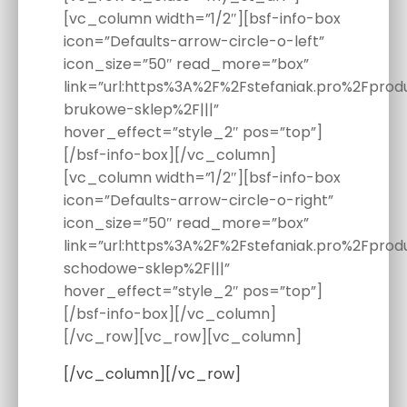
[vc_column width=”1/2″][bsf-info-box
icon=”Defaults-arrow-circle-o-left”
icon_size=”50″ read_more=”box”
link=”url:https%3A%2F%2Fstefaniak.pro%2Fprod
brukowe-sklep%2F|||”
hover_effect=”style_2″ pos=”top”]
[/bsf-info-box][/vc_column]
[vc_column width=”1/2″][bsf-info-box
icon=”Defaults-arrow-circle-o-right”
icon_size=”50″ read_more=”box”
link=”url:https%3A%2F%2Fstefaniak.pro%2Fprod
schodowe-sklep%2F|||”
hover_effect=”style_2″ pos=”top”]
[/bsf-info-box][/vc_column]
[/vc_row][vc_row][vc_column]
[/vc_column][/vc_row]