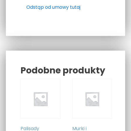
Odstąp od umowy tutaj
Podobne produkty
Related products
Palisady
Murki i