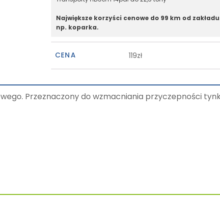
Największe korzyści cenowe do 99 km od zakładu
np. koparka.
CENA
119zł
cowego. Przeznaczony do wzmacniania przyczepności ty