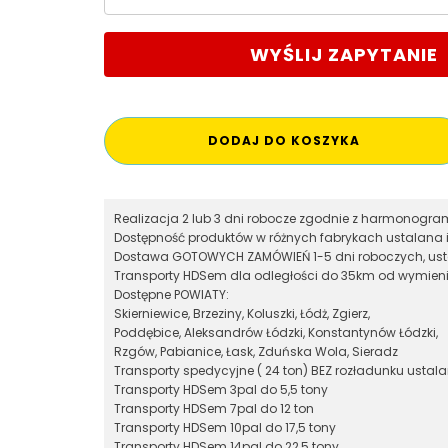
WYŚLIJ ZAPYTANIE
DODAJ DO KOSZYKA
Realizacja 2 lub 3 dni robocze zgodnie z harmonog
Dostępność produktów w różnych fabrykach ustalana 
Dostawa GOTOWYCH ZAMÓWIEŃ 1-5 dni roboczych, ust
Transporty HDSem dla odległości do 35km od wymieni
Dostępne POWIATY:
Skierniewice, Brzeziny, Koluszki, Łódż, Zgierz,
Poddębice, Aleksandrów Łódzki, Konstantynów Łódzki,
Rzgów, Pabianice, Łask, Zduńska Wola, Sieradz
Transporty spedycyjne ( 24 ton) BEZ rozładunku ustal
Transporty HDSem 3pal do 5,5 tony
Transporty HDSem 7pal do 12 ton
Transporty HDSem 10pal do 17,5 tony
Transporty HDSem 14pal do 22,5 tony