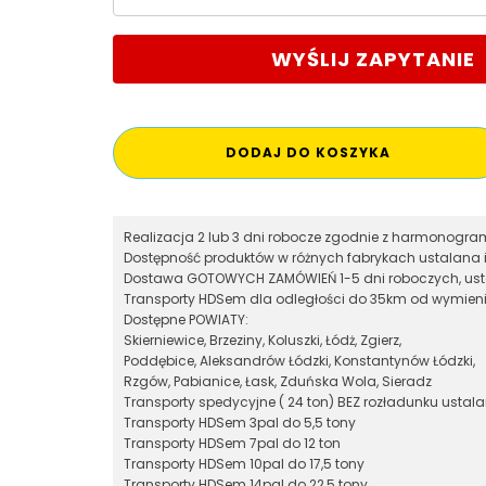
WYŚLIJ ZAPYTANIE
DODAJ DO KOSZYKA
Realizacja 2 lub 3 dni robocze zgodnie z harmonog
Dostępność produktów w różnych fabrykach ustalana 
Dostawa GOTOWYCH ZAMÓWIEŃ 1-5 dni roboczych, ust
Transporty HDSem dla odległości do 35km od wymieni
Dostępne POWIATY:
Skierniewice, Brzeziny, Koluszki, Łódż, Zgierz,
Poddębice, Aleksandrów Łódzki, Konstantynów Łódzki,
Rzgów, Pabianice, Łask, Zduńska Wola, Sieradz
Transporty spedycyjne ( 24 ton) BEZ rozładunku ustal
Transporty HDSem 3pal do 5,5 tony
Transporty HDSem 7pal do 12 ton
Transporty HDSem 10pal do 17,5 tony
Transporty HDSem 14pal do 22,5 tony