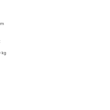
mm
k
0 kg