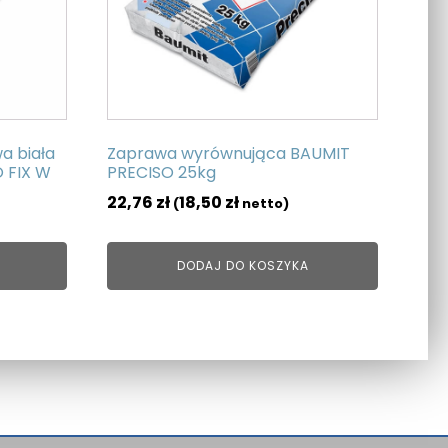
a biała
Zaprawa wyrównująca BAUMIT
 FIX W
PRECISO 25kg
22,76
zł
18,50
zł
(
netto)
DODAJ DO KOSZYKA