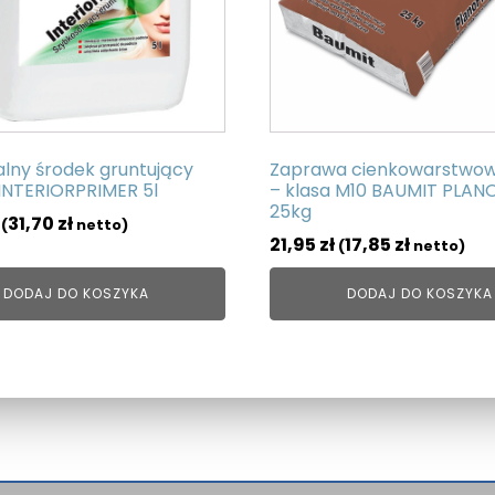
lny środek gruntujący
Zaprawa cienkowarstwow
INTERIORPRIMER 5l
– klasa M10 BAUMIT PLANO
25kg
31,70
zł
(
netto)
21,95
zł
17,85
zł
(
netto)
DODAJ DO KOSZYKA
DODAJ DO KOSZYKA