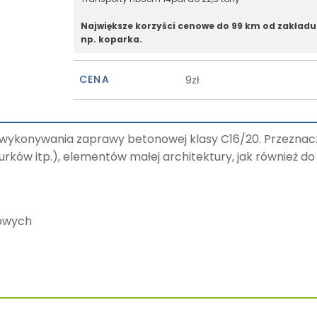
Największe korzyści cenowe do 99 km od zakładu
np. koparka.
CENA
9zł
 wykonywania zaprawy betonowej klasy C16/20. Przezna
urków itp.), elementów małej architektury, jak również
owych