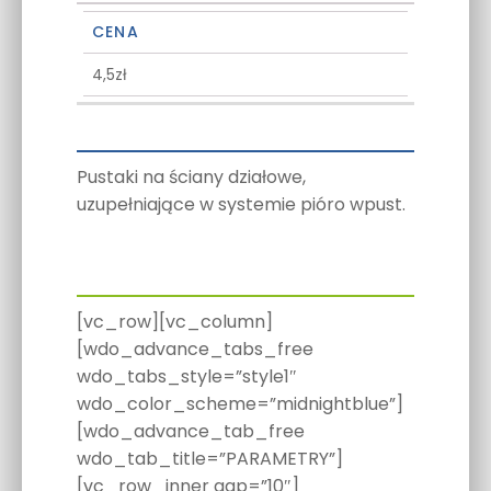
CENA
4,5zł
Pustaki na ściany działowe,
uzupełniające w systemie pióro wpust.
[vc_row][vc_column]
[wdo_advance_tabs_free
wdo_tabs_style=”style1″
wdo_color_scheme=”midnightblue”]
[wdo_advance_tab_free
wdo_tab_title=”PARAMETRY”]
[vc_row_inner gap=”10″]