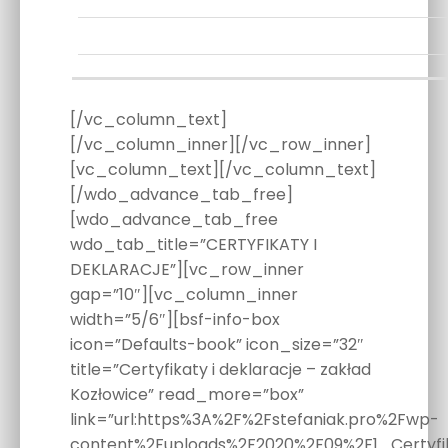
[/vc_column_text]
[/vc_column_inner][/vc_row_inner]
[vc_column_text][/vc_column_text]
[/wdo_advance_tab_free]
[wdo_advance_tab_free
wdo_tab_title=”CERTYFIKATY I
DEKLARACJE”][vc_row_inner
gap=”10″][vc_column_inner
width=”5/6″][bsf-info-box
icon=”Defaults-book” icon_size=”32″
title=”Certyfikaty i deklaracje – zakład
Kozłowice” read_more=”box”
link=”url:https%3A%2F%2Fstefaniak.pro%2Fwp-
content%2Fuploads%2F2020%2F09%2F1_Certyfik