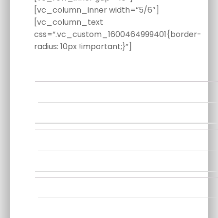
[vc_column_inner width=”5/6″]
[vc_column_text
css=”.vc_custom_1600464999401{border-
radius: 10px !important;}”]