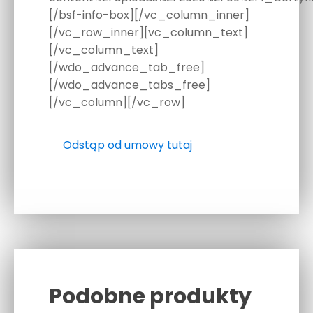
[/bsf-info-box][/vc_column_inner]
[/vc_row_inner][vc_column_text]
[/vc_column_text]
[/wdo_advance_tab_free]
[/wdo_advance_tabs_free]
[/vc_column][/vc_row]
Odstąp od umowy tutaj
Podobne produkty
Related products