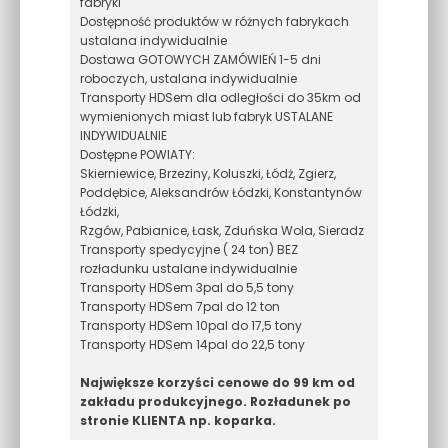
fabryki
Dostępność produktów w różnych fabrykach
ustalana indywidualnie
Dostawa GOTOWYCH ZAMÓWIEŃ 1-5 dni
roboczych, ustalana indywidualnie
Transporty HDSem dla odległości do 35km od
wymienionych miast lub fabryk USTALANE
INDYWIDUALNIE
Dostępne POWIATY:
Skierniewice, Brzeziny, Koluszki, Łódż, Zgierz,
Poddębice, Aleksandrów Łódzki, Konstantynów
Łódzki,
Rzgów, Pabianice, Łask, Zduńska Wola, Sieradz
Transporty spedycyjne ( 24 ton) BEZ
rozładunku ustalane indywidualnie
Transporty HDSem 3pal do 5,5 tony
Transporty HDSem 7pal do 12 ton
Transporty HDSem 10pal do 17,5 tony
Transporty HDSem 14pal do 22,5 tony
Największe korzyści cenowe do 99 km od
zakładu produkcyjnego. Rozładunek po
stronie KLIENTA np. koparka.