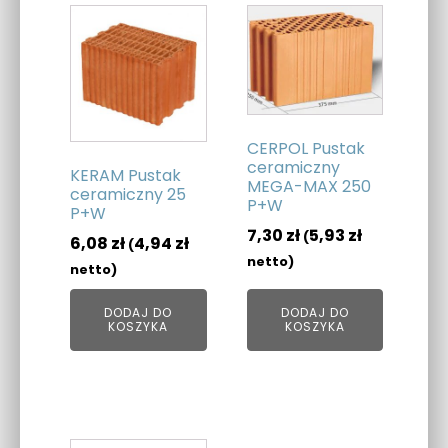
CERPOL Pustak
ceramiczny
KERAM Pustak
MEGA-MAX 250
ceramiczny 25
P+W
P+W
7,30
zł
5,93
zł
(
6,08
zł
4,94
zł
(
netto)
netto)
DODAJ DO
DODAJ DO
KOSZYKA
KOSZYKA